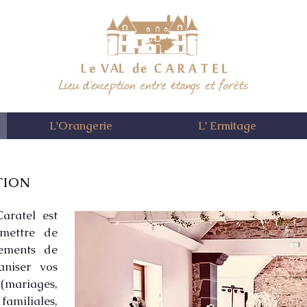
L'Orangerie
L' Ermitage
TION
ratel est
mettre de
gements de
aniser vos
 (mariages,
familiales,