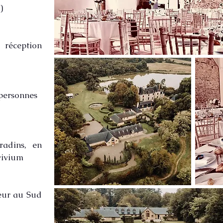
)
réception
 personnes
adins, en
vivium
ieur au Sud