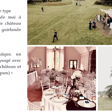
e type
 de mai à
le château
t guirlande
aïque, un
ysagé avec
château et
iques) »